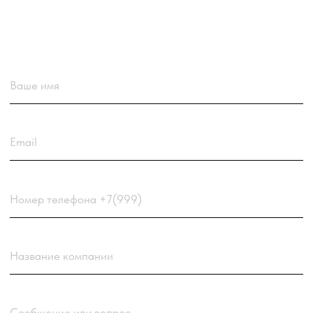
Загрузить резюме
ДО 20МБ DOC DOCX PDF TXT. ЗАЯВКА С РЕЗЮМЕ
РАССМАТРИВАЕТСЯ В ПЕРВУЮ ОЧЕРЕДЬ.
Choose a file
Нажимая кнопку “Отправить заявку” вы
соглашаетесь
с
Политикой обработки персональных
данных
компании
Отправить заявку