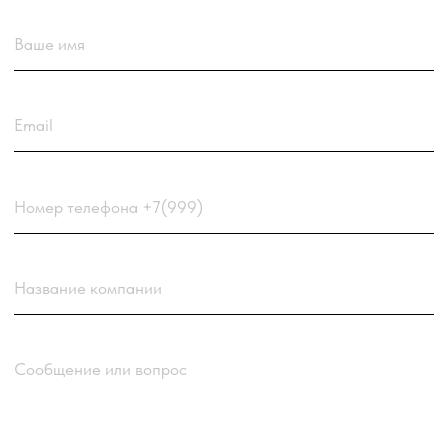
Загрузить резюме
ДО 20МБ DOC DOCX PDF TXT. ЗАЯВКА С
РЕЗЮМЕ РАССМАТРИВАЕТСЯ В ПЕРВУЮ
ОЧЕРЕДЬ.
Choose a file
Нажимая кнопку “Отправить заявку”
вы соглашаетесь
с
Политикой обработки
персональных данных
компании
Отправить заявку