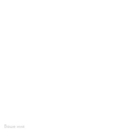
Ваше имя
Email
Номер телефона +7(999)
Название компании
Сообщение или вопрос