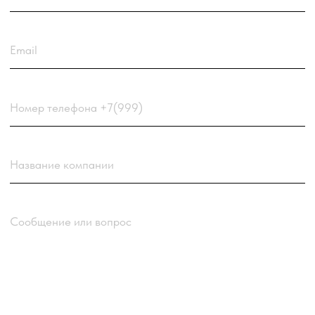
Загрузить резюме
ДО 20МБ DOC DOCX PDF TXT. ЗАЯВКА С РЕЗЮМЕ
РАССМАТРИВАЕТСЯ В ПЕРВУЮ ОЧЕРЕДЬ.
Choose a file
Нажимая кнопку “Отправить заявку” вы
соглашаетесь
с
Политикой обработки персональных
данных
компании
Отправить заявку