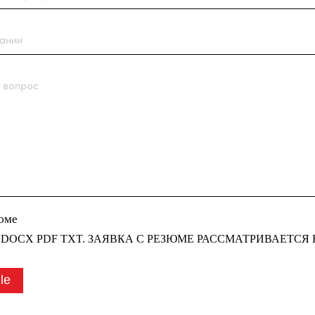
с
 PDF TXT. ЗАЯВКА С РЕЗЮМЕ РАССМАТРИВАЕТСЯ В ПЕРВУЮ
править заявку” вы соглашаетесь
тки персональных данных
компании
у