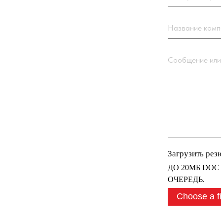
Сообщение или вопро
Загрузить резюме
ДО 20МБ DOC DOCX
ОЧЕРЕДЬ.
Choose a file
Нажимая кнопку “От
с
Политикой обрабо
Отправить заявк