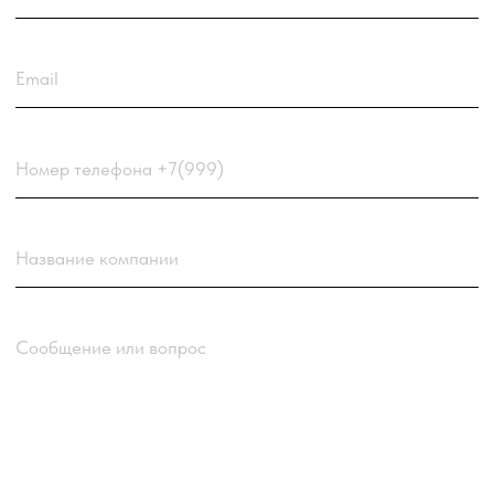
Загрузить резюме
ДО 20МБ DOC DOCX PDF TXT. ЗАЯВКА С
РЕЗЮМЕ РАССМАТРИВАЕТСЯ В ПЕРВУЮ
ОЧЕРЕДЬ.
Choose a file
Нажимая кнопку “Отправить заявку”
вы соглашаетесь
с
Политикой обработки
персональных данных
компании
Отправить заявку