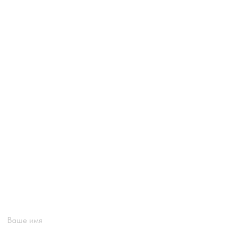
Ваше имя
Email
Номер телефона +7(999)
Название компании
Сообщение или вопрос