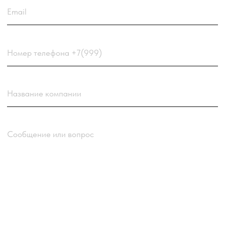
РАССМАТРИВАЕТСЯ В ПЕРВУЮ ОЧЕРЕДЬ.
Choose a file
Нажимая кнопку “Отправить заявку” вы
соглашаетесь
с
Политикой обработки персональных
данных
компании
Отправить заявку