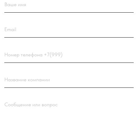
Загрузить резюме
ДО 20МБ DOC DOCX PDF TXT. ЗАЯВКА С РЕЗЮМЕ
РАССМАТРИВАЕТСЯ В ПЕРВУЮ ОЧЕРЕДЬ.
Choose a file
Нажимая кнопку “Отправить заявку” вы
соглашаетесь
с
Политикой обработки персональных
данных
компании
Отправить заявку