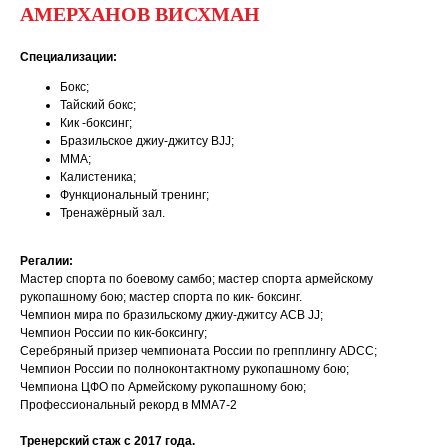
АМЕРХАНОВ ВИСХМАН
Специализации:
Бокс;
Тайский бокс;
Кик -боксинг;
Бразильское джиу-джитсу BJJ;
ММА;
Калистеника;
Функциональный тренинг;
Тренажёрный зал.
Регалии:
Мастер спорта по боевому самбо; мастер спорта армейскому
рукопашному бою; мастер спорта по кик- боксинг.
Чемпион мира по бразильскому джиу-джитсу ACB JJ;
Чемпион России по кик-боксингу;
Серебряный призер чемпионата России по грепплингу ADCC;
Чемпион России по полноконтактному рукопашному бою;
Чемпиона ЦФО по Армейскому рукопашному бою;
Профессиональный рекорд в ММА7-2
Тренерский стаж с 2017 года.