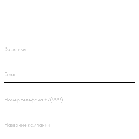
Загрузить резюме
ДО 20МБ DOC DOCX PDF TXT. ЗАЯВКА С РЕЗЮМЕ
РАССМАТРИВАЕТСЯ В ПЕРВУЮ ОЧЕРЕДЬ.
Choose a file
Нажимая кнопку “Отправить заявку” вы
соглашаетесь
с
Политикой обработки персональных
данных
компании
Отправить заявку