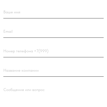
Загрузить резюме
ДО 20МБ DOC DOCX PDF TXT. ЗАЯВКА С
РЕЗЮМЕ РАССМАТРИВАЕТСЯ В ПЕРВУЮ
ОЧЕРЕДЬ.
Choose a file
Нажимая кнопку “Отправить заявку”
вы соглашаетесь
с
Политикой обработки
персональных данных
компании
Отправить заявку