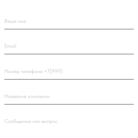
Загрузить резюме
ДО 20МБ DOC DOCX PDF TXT. ЗАЯВКА С РЕЗЮМЕ
РАССМАТРИВАЕТСЯ В ПЕРВУЮ ОЧЕРЕДЬ.
Choose a file
Нажимая кнопку “Отправить заявку” вы
соглашаетесь
с
Политикой обработки персональных
данных
компании
Отправить заявку