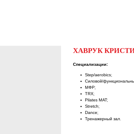
ХАВРУК КРИСТ
Специализации:
Step/aerobics;
Силовой/функциональны
МФР;
TRX;
Pilates MAT;
Stretch;
Dance;
Тренажерный зал.