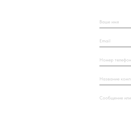
Email
Номер телефона +7(9
Название компании
Сообщение или вопро
Загрузить резюме
ДО 20МБ DOC DOCX
ОЧЕРЕДЬ.