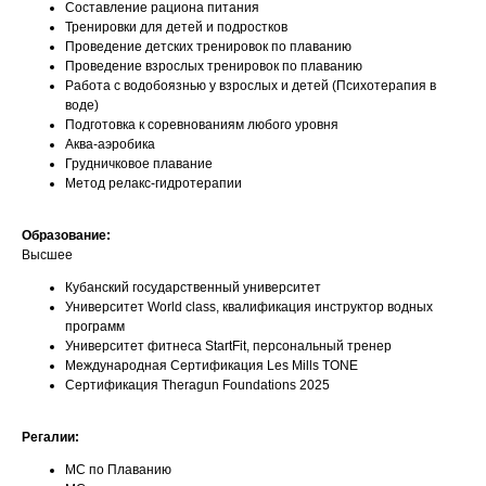
Составление рациона питания
Тренировки для детей и подростков
Проведение детских тренировок по плаванию
Проведение взрослых тренировок по плаванию
Работа с водобоязнью у взрослых и детей (Психотерапия в
воде)
Подготовка к соревнованиям любого уровня
Аква-аэробика
Грудничковое плавание
Метод релакс-гидротерапии
Образование:
Высшее
Кубанский государственный университет
Университет World class, квалификация инструктор водных
программ
Университет фитнеса StartFit, персональный тренер
Международная Сертификация Les Mills TONE
Сертификация Theragun Foundations 2025
Регалии:
МС по Плаванию