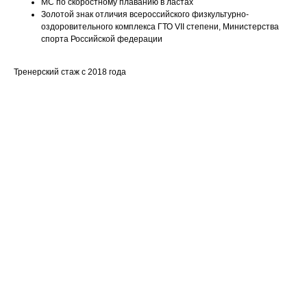
МС по скоростному плаванию в ластах
Золотой знак отличия всероссийского физкультурно-
оздоровительного комплекса ГТО VII степени, Министерства
спорта Российской федерации
Тренерский стаж с 2018 года
Ваше имя
Email
Номер телефона +7(999)
Название компании
Сообщение или вопрос