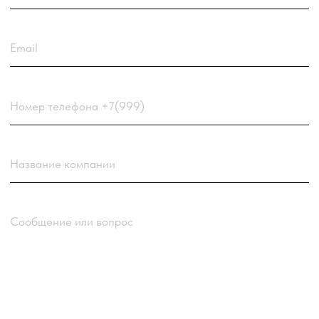
Нажимая кнопку “Отправить заявку”
вы соглашаетесь
с
Политикой обработки
персональных данных
компании
Отправить заявку