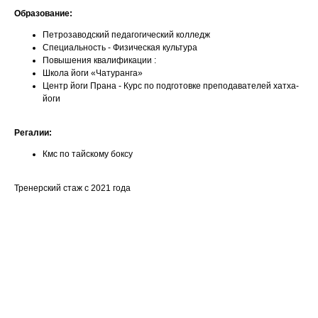
Образование:
Петрозаводский педагогический колледж
Специальность - Физическая культура
Повышения квалификации :
Школа йоги «Чатуранга»
Центр йоги Прана - Курс по подготовке преподавателей хатха-
йоги
Регалии:
Кмс по тайскому боксу
Тренерский стаж с 2021 года
Ваше имя
Email