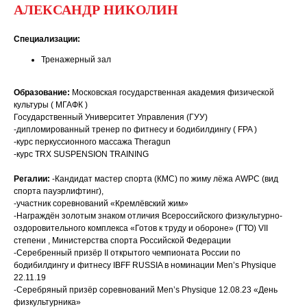
АЛЕКСАНДР НИКОЛИН
Специализации:
Тренажерный зал
Образование:
Московская государственная академия физической
культуры ( МГАФК )
Государственный Университет Управления (ГУУ)
-дипломированный тренер по фитнесу и бодибилдингу ( FPA )
-курс перкуссионного массажа Theragun
-курс TRX SUSPENSION TRAINING
Регалии:
-Кандидат мастер спорта (КМС) по жиму лёжа AWPC (вид
спорта пауэрлифтинг),
-участник соревнований «Кремлёвский жим»
-Награждён золотым знаком отличия Всероссийского физкультурно-
оздоровительного комплекса «Готов к труду и обороне» (ГТО) VII
степени , Министерства спорта Российской Федерации
-Серебренный призёр II открытого чемпионата России по
бодибилдингу и фитнесу IBFF RUSSIA в номинации Men’s Physique
22.11.19
-Серебряный призёр соревнований Men’s Physique 12.08.23 «День
физкультурника»