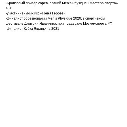
-Бронзовый призёр соревнований Men’s Physique «Мастера спорта»
40+
-участник зимних игр «Гонка Героев»
-финалист соревнований Men’s Physique 2020, в спортивном
фестивале Дмитрия Яшанкина, при поддержке Москомспорта РФ
-финалист Кубка Яшанкина 2021
Ваше имя
Email
Номер телефона +7(999)
Название компании