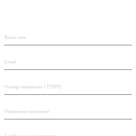
Загрузить резюме
ДО 20МБ DOC DOCX PDF TXT. ЗАЯВКА С РЕЗЮМЕ
РАССМАТРИВАЕТСЯ В ПЕРВУЮ ОЧЕРЕДЬ.
Choose a file
Нажимая кнопку “Отправить заявку” вы
соглашаетесь
с
Политикой обработки персональных
данных
компании
Отправить заявку