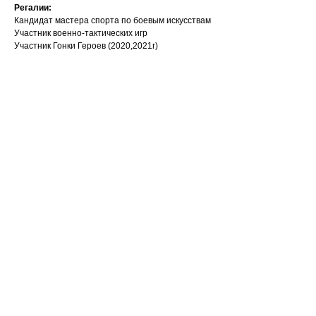
Регалии:
Кандидат мастера спорта по боевым искусствам
Участник военно-тактических игр
Участник Гонки Героев (2020,2021г)
Ваше имя
Email
Номер телефона +7(999)
Название компании