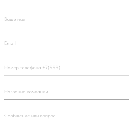
Choose a file
Нажимая кнопку “Отправить заявку”
вы соглашаетесь
с
Политикой обработки
персональных данных
компании
Отправить заявку