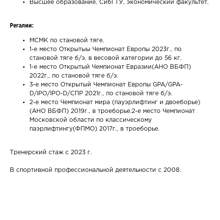
Высшее образование, СибГТУ, экономический факультет.
Регалии:
МСМК по становой тяге.
1-е место Открытыы Чемпионат Европы 2023г., по
становой тяге б/э, в весовой категории до 56 кг.
1-е место Открытый Чемпионат Евразии(АНО ВБФП)
2022г., по становой тяге б/э.
3-е место Открытый Чемпионат Европы GPA/GPA-
D/IPO/IPO-D/СПР 2021г., по становой тяге б/э.
2-е место Чемпионат мира (пауэрлифтинг и двоеборье)
(АНО ВБФП) 2019г., в троеборье.2-е место Чемпионат
Московской области по классическому
паэрлифтингу(ФПМО) 2017г., в троеборье.
Тренерский стаж с 2023 г.
В спортивной профессиональной деятельности с 2008.
Ваше имя