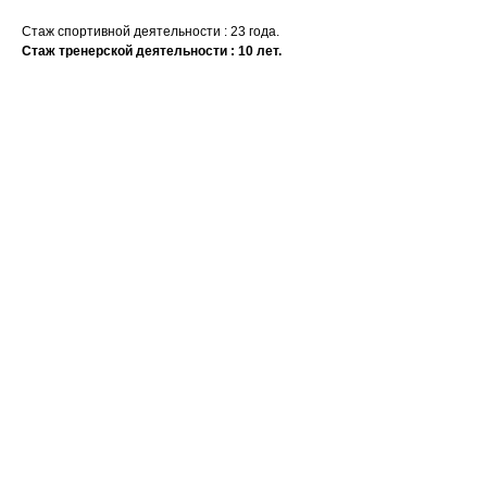
Стаж спортивной деятельности : 23 года.
Стаж тренерской деятельности : 10 лет.
Ваше имя
Email
Номер телефона +7(999)
Название компании
Сообщение или вопрос