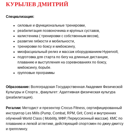
КУРЫЛЕВ ДМИТРИЙ
Специализация:
силовые и функциональные тренировки,
реабилитация позвоночника и крупных суставов,
калистеника ( тренировки с собственным весом),
развитие гибкости и мобильности,
тренировки по боксу и кикбоксингу,
миофасциальный релиз и массаж оборудованием Hypervolt,
подготовка для старта по бегу на длинные дистанции,
плаванию и выступления на соревнованиях по боксу,
кикбоксингу, борьбе.
групповые программы
Образование:
Волгоградская Государственная Академия Физической
Культуры и Спорта , факультет: Адаптивная физическая культура
(реабилитация).
Регалии:
Методист и презентер Crocus Fitness, сертифицированный
инструктор Les Mills (Pump, Combat, RPM, Grit, Core) и внутренних
обучений World Class ( Mobility, МФР, Перкуссионный массаж). КМС по
плаванию и легкой атлетике, действующий спортсмен по джиу-джитсу
и грепплингу.