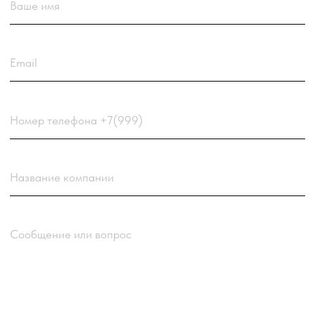
Загрузить резюме
ДО 20МБ DOC DOCX PDF TXT. ЗАЯВКА С РЕЗЮМЕ
РАССМАТРИВАЕТСЯ В ПЕРВУЮ ОЧЕРЕДЬ.
Choose a file
Нажимая кнопку “Отправить заявку” вы
соглашаетесь
с
Политикой обработки персональных
данных
компании
Отправить заявку