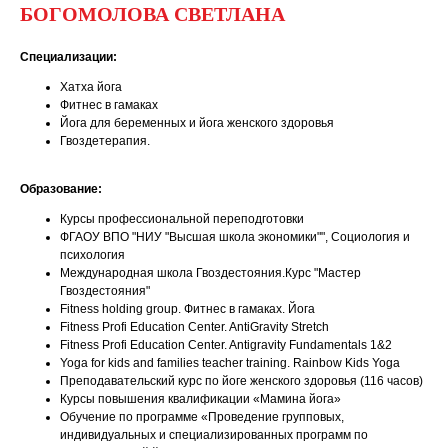
БОГОМОЛОВА СВЕТЛАНА
Специализации:
Хатха йога
Фитнес в гамаках
Йога для беременных и йога женского здоровья
Гвоздетерапия.
Образование:
Курсы профессиональной переподготовки
ФГАОУ ВПО "НИУ "Высшая школа экономики"", Социология и
психология
Международная школа Гвоздестояния.Курс "Мастер
Гвоздестояния"
Fitness holding group. Фитнес в гамаках. Йога
Fitness Profi Education Center. AntiGravity Stretch
Fitness Profi Education Center. Antigravity Fundamentals 1&2
Yoga for kids and families teacher training. Rainbow Kids Yoga
Преподавательский курс по йоге женского здоровья (116 часов)
Курсы повышения квалификации «Мамина йога»
Обучение по программе «Проведение групповых,
индивидуальных и специализированных программ по