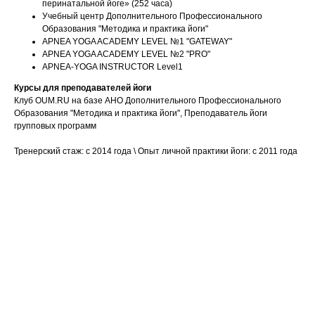
перинатальной йоге» (252 часа)
Учебный центр Дополнительного Профессионального
Образования "Методика и практика йоги"
APNEA YOGA ACADEMY LEVEL №1 "GATEWAY"
APNEA YOGA ACADEMY LEVEL №2 "PRO"
APNEA-YOGA INSTRUCTOR Level1
Курсы для преподавателей йоги
Клуб OUM.RU на базе АНО Дополнительного Профессионального
Образования "Методика и практика йоги", Преподаватель йоги
групповых программ
Тренерский стаж: с 2014 года \ Опыт личной практики йоги: с 2011 года
Ваше имя
Email