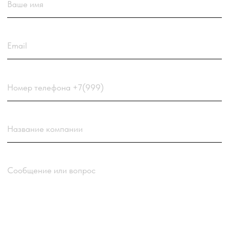
Загрузить резюме
ДО 20МБ DOC DOCX PDF TXT. ЗАЯВКА С РЕЗЮМЕ
РАССМАТРИВАЕТСЯ В ПЕРВУЮ ОЧЕРЕДЬ.
Choose a file
Нажимая кнопку “Отправить заявку” вы
соглашаетесь
с
Политикой обработки персональных
данных
компании
Отправить заявку