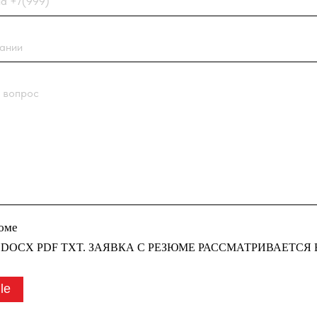
с
 PDF TXT. ЗАЯВКА С РЕЗЮМЕ РАССМАТРИВАЕТСЯ В ПЕРВУЮ
править заявку” вы соглашаетесь
тки персональных данных
компании
у