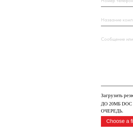
Сообщение или вопро
Загрузить резюме
ДО 20МБ DOC DOCX
ОЧЕРЕДЬ.
Choose a file
Нажимая кнопку “От
с
Политикой обрабо
Отправить заявк