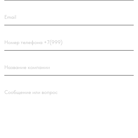
Нажимая кнопку “Отправить заявку”
вы соглашаетесь
с
Политикой обработки
персональных данных
компании
Отправить заявку