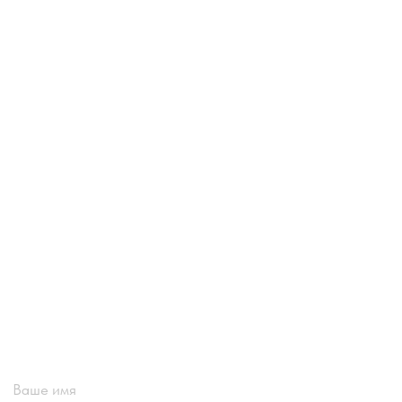
Ваше имя
Email
Номер телефона +7(999)
Название компании
Сообщение или вопрос