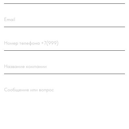
Загрузить резюме
ДО 20МБ DOC DOCX PDF TXT. ЗАЯВКА С РЕЗЮМЕ
РАССМАТРИВАЕТСЯ В ПЕРВУЮ ОЧЕРЕДЬ.
Choose a file
Нажимая кнопку “Отправить заявку” вы
соглашаетесь
с
Политикой обработки персональных
данных
компании
Отправить заявку