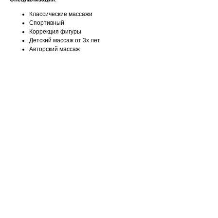
Классические массажи
Спортивный
Коррекция фигуры
Детский массаж от 3х лет
Авторский массаж
Ваше имя
Email
Номер телефона +7(999)
Название компании