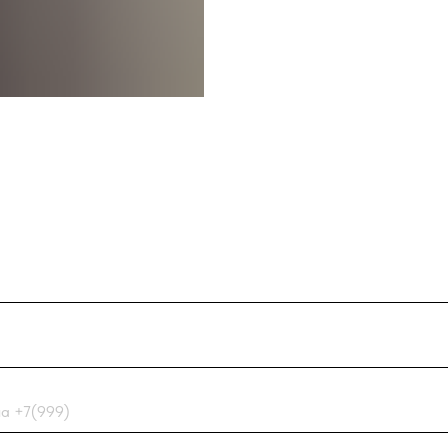
99)
с