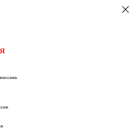
ЬЯ
массажа.
ссаж
аж