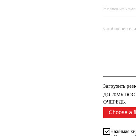
Загрузить резюме
ДО 20МБ DOC DOCX
ОЧЕРЕДЬ.
Choose a file
Нажимая кнопку “От
с
Политикой обрабо
Отправить заявк