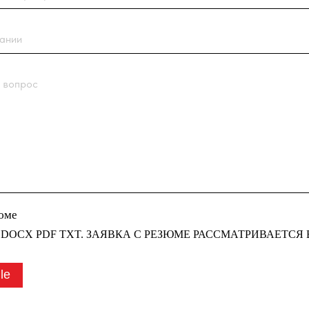
с
 PDF TXT. ЗАЯВКА С РЕЗЮМЕ РАССМАТРИВАЕТСЯ В ПЕРВУЮ
править заявку” вы соглашаетесь
тки персональных данных
компании
у