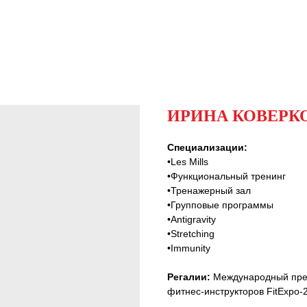
ИРИНА КОВЕРК
Специализации:
•Les Mills
•Функциональный тренинг
•Тренажерный зал
•Групповые программы
•Аntigravity
•Stretching
•Immunity
Регалии:
Международный през
фитнес-инструкторов FitExpo-