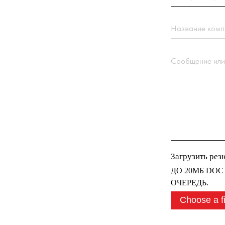
Сообщение или вопро
Загрузить резюме
ДО 20МБ DOC DOCX
ОЧЕРЕДЬ.
Choose a file
Нажимая кнопку “От
с
Политикой обрабо
Отправить заявк