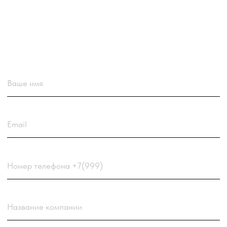
Загрузить резюме
ДО 20МБ DOC DOCX PDF TXT. ЗАЯВКА С РЕЗЮМЕ
РАССМАТРИВАЕТСЯ В ПЕРВУЮ ОЧЕРЕДЬ.
Choose a file
Нажимая кнопку “Отправить заявку” вы
соглашаетесь
с
Политикой обработки персональных
данных
компании
Отправить заявку