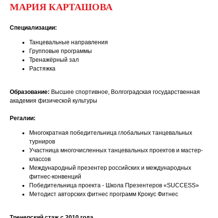
МАРИЯ КАРТАШОВА
Специализации:
Танцевальные направления
Групповые программы
Тренажёрный зал
Растяжка
Образование:
Высшее спортивное, Волгоградская государственная
академия физической культуры
Регалии:
Многократная победительница глобальных танцевальных
турниров
Участница многочисленных танцевальных проектов и мастер-
классов
Международный презентер российских и международных
фитнес-конвенций
Победительница проекта - Школа Презентеров «SUCCESS»
Методист авторских фитнес программ Крокус Фитнес
Тренерский стаж с 2010 года.