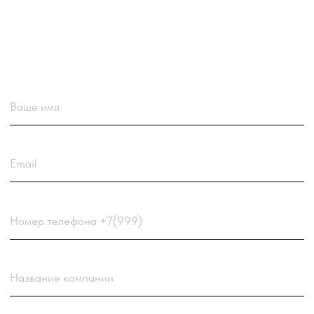
Загрузить резюме
ДО 20МБ DOC DOCX PDF TXT. ЗАЯВКА С РЕЗЮМЕ
РАССМАТРИВАЕТСЯ В ПЕРВУЮ ОЧЕРЕДЬ.
Choose a file
Нажимая кнопку “Отправить заявку” вы
соглашаетесь
с
Политикой обработки персональных
данных
компании
Отправить заявку