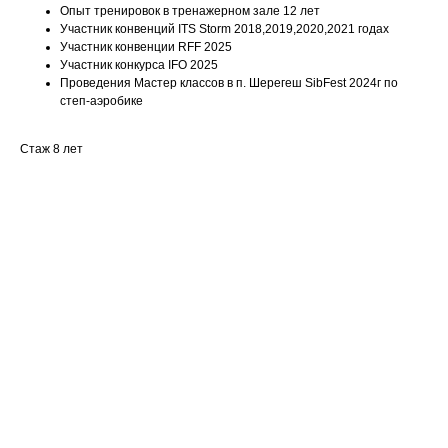
Опыт тренировок в тренажерном зале 12 лет
Участник конвенций ITS Storm 2018,2019,2020,2021 годах
Участник конвенции RFF 2025
Участник конкурса IFO 2025
Проведения Мастер классов в п. Шерегеш SibFest 2024г по
степ-аэробике
Стаж 8 лет
Ваше имя
Email
Номер телефона +7(999)