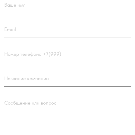
Нажимая кнопку “Отправить заявку” вы
соглашаетесь
с
Политикой обработки персональных
данных
компании
Отправить заявку