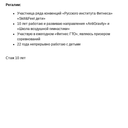
Регалии:
Участница ряда конвенций «Русского института Фитнеса»
«Skill&Feel дети»
10 лет работаю и развиваю направления «AntiGravity» и
«Школа воздушной гимнастики»
Участвую в ежегодном «Фитнес ГТО», являюсь призером
соревнований
22 года непрерывно работаю с детьми
Стаж 10 лет
Ваше имя
Email
Номер телефона +7(999)