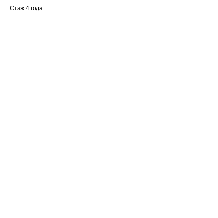
Стаж 4 года
Ваше имя
Email
Номер телефона +7(999)
Название компании
Сообщение или вопрос