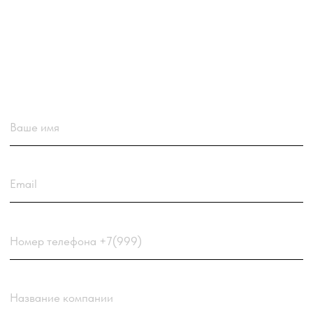
Загрузить резюме
ДО 20МБ DOC DOCX PDF TXT. ЗАЯВКА С РЕЗЮМЕ
РАССМАТРИВАЕТСЯ В ПЕРВУЮ ОЧЕРЕДЬ.
Choose a file
Нажимая кнопку “Отправить заявку” вы
соглашаетесь
с
Политикой обработки персональных
данных
компании
Отправить заявку