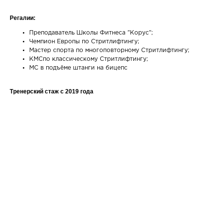
Регалии:
Преподаватель Школы Фитнеса "Корус";
Чемпион Европы по Стритлифтингу;
Мастер спорта по многоповторному Стритлифтингу;
КМСпо классическому Стритлифтингу;
МС в подъёме штанги на бицепс
Тренерский стаж c 2019 года
Ваше имя
Email
Номер телефона +7(999)