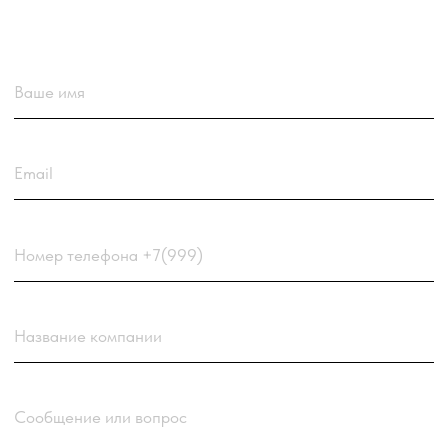
Загрузить резюме
ДО 20МБ DOC DOCX PDF TXT. ЗАЯВКА С РЕЗЮМЕ
РАССМАТРИВАЕТСЯ В ПЕРВУЮ ОЧЕРЕДЬ.
Choose a file
Нажимая кнопку “Отправить заявку” вы
соглашаетесь
с
Политикой обработки персональных
данных
компании
Отправить заявку