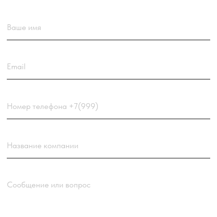
Загрузить резюме
ДО 20МБ DOC DOCX PDF TXT. ЗАЯВКА С РЕЗЮМЕ
РАССМАТРИВАЕТСЯ В ПЕРВУЮ ОЧЕРЕДЬ.
Choose a file
Нажимая кнопку “Отправить заявку” вы
соглашаетесь
с
Политикой обработки персональных
данных
компании
Отправить заявку