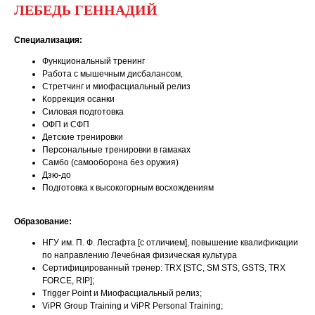
ЛЕБЕДЬ ГЕННАДИЙ
Специализация:
Функциональный тренинг
Работа с мышечным дисбалансом,
Стретчинг и миофасциальный релиз
Коррекция осанки
Силовая подготовка
ОФП и СФП
Детские тренировки
Персональные тренировки в гамаках
Самбо (самооборона без оружия)
Дзю-до
Подготовка к высокогорным восхождениям
Образование:
НГУ им. П. Ф. Лесгафта [с отличием], повышение квалификации
по направлению Лечебная физическая культура
Сертифицированный тренер: TRX [STC, SM STS, GSTS, TRX
FORCE, RIP];
Trigger Point и Миофасциальный релиз;
ViPR Group Training и ViPR Personal Training;