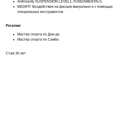
AntiGravity SUSPENSION LEVEL1, FUNDAMENTALS.
MEDIFIT: Воздействия на фасции мануально и с помощью
специальных инструментов
Регалии:
Мастер спорта по Дзю-до
Мастер спорта по Самбо.
Стаж 30 лет
Ваше имя
Email
Номер телефона +7(999)