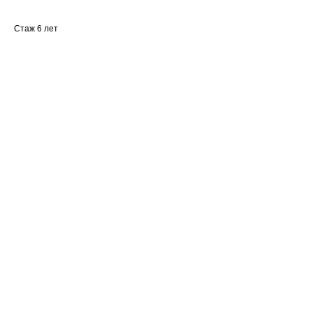
Стаж 6 лет
Ваше имя
Email
Номер телефона +7(999)
Название компании
Сообщение или вопрос