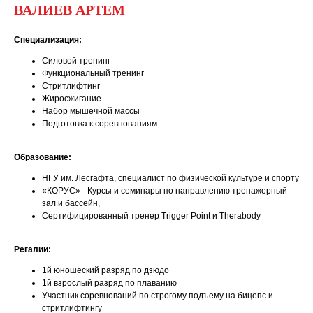
ВАЛИЕВ АРТЕМ
Специализация:
Силовой тренинг
Функциональный тренинг
Стритлифтинг
Жиросжигание
Набор мышечной массы
Подготовка к соревнованиям
Образование:
НГУ им. Лесгафта, специалист по физической культуре и спорту
«КОРУС» - Курсы и семинары по направлению тренажерный
зал и бассейн,
Сертифицированный тренер Trigger Point и Therabody
Регалии:
1й юношеский разряд по дзюдо
1й взрослый разряд по плаванию
Участник соревнований по строгому подъему на бицепс и
стритлифтингу