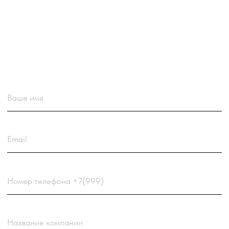
Загрузить резюме
ДО 20МБ DOC DOCX PDF TXT. ЗАЯВКА С
РЕЗЮМЕ РАССМАТРИВАЕТСЯ В ПЕРВУЮ
ОЧЕРЕДЬ.
Choose a file
Нажимая кнопку “Отправить заявку”
вы соглашаетесь
с
Политикой обработки
персональных данных
компании
Отправить заявку