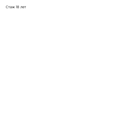
Стаж 18 лет
Ваше имя
Email
Номер телефона +7(999)
Название компании
Сообщение или вопрос