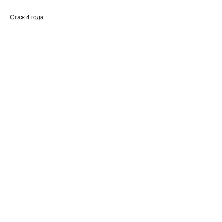
Стаж 4 года
Ваше имя
Email
Номер телефона +7(999)
Название компании
Сообщение или вопрос