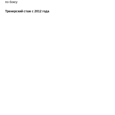
по боксу
Тренерский стаж c 2012 года
Ваше имя
Email
Номер телефона +7(999)
Название компании
Сообщение или вопрос