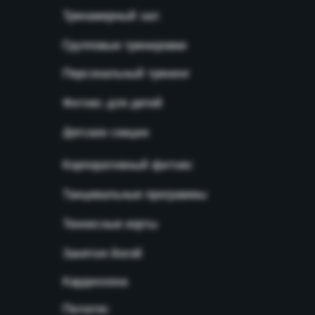
Тренажерный зал
Групповые тренировки
Персональный тренинг
Фитнес для детей
Детские секции
Корпоративный фитнес
Танцевальные программы
Теннисные корты
Занятия йогой
Кардиозона
Пилатес