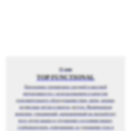
Нажимая кнопку “Оставить заявку” вы
соглашаетесь с
политикой
конфиденциальности
Вы даете
согласие на обработку
персональных данных
55 мин
Оставьте заявку
TOP FUNCTIONAL
Программа тренировок средней и высокой
интенсивности с использованием в качестве
дополнительного оборудования гири, мячи, мешки,
подвесные петли и многое другое. Включающая
комплекс упражнений, направленный на проработку
всех групп мышц и улучшение состояния мышц-
стабилизаторов, отвечающих за удержание тела и