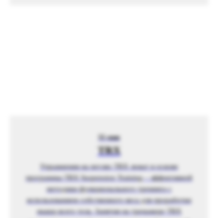
Мы на связи
55 мин
24/7
TRX
КОНТАКТЫ
Упражнения на петлях TRX лежат в основе
программы TRX Suspension Training – эффективной
info@crocusfitness.com
Россия, Москва
методики функционального тренинга с
использованием собственного веса для проработки
мышц всего тела. Занятия на тренажере TRX