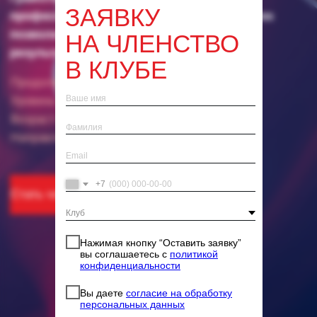
Направление
Функциональные тренировки
ЗАЯВКУ
НА ЧЛЕНСТВО
Стать членом клуба
В КЛУБЕ
+7
Нажимая кнопку “Оставить заявку”
вы соглашаетесь с
политикой
конфиденциальности
Вы даете
согласие на обработку
персональных данных