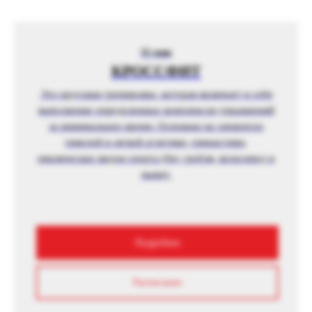
55 мин
КРОССФИТ
Это круговая тренировка, которая включает в себя
выполнение определенных комплексов упражнений
за минимальное время. Основана на элементах
тяжелой и легкой атлетики, гимнастики,
циклических видов спорта (бег, гребля, велосипед и
лыжи).
Подробнее
Расписание