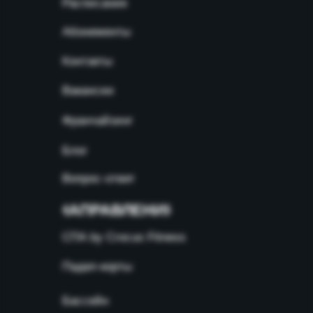
Расписание
Абонементы
Контакты
Вакансии
Франчайзинг
Блог
Вопрос-ответ
НАПРАВЛЕНИЯ
СПА by Crocus Fitness
Падел-корты
Бассейн