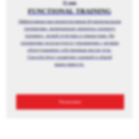
55 мин
FUNCTIONAL TRAINING
Эффективная высокоинтенсивная функциональная
тренировка, включающая элементы силового
тренинга, легкой атлетики и гимнастики. На
тренировке используются упражнения с мелким
оборудованием собственным весом тела.
Способствует развитию силовой и общей
выносливости.
Расписание