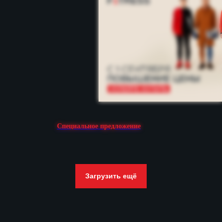
инновационные технологии
и запускаем прорывные
проекты для здорового
образа жизни.
РЕЗУЛЬТАТ
Ставя перед собой высокие
цели, мы, как спортивная
команда, достигаем только
лучших результатов для
компании и персонально для
каждого члена команды Crocus
Fitness.
Нас не устроит серебро и
бронза, только
Специальное предложение
ВЫСОКИЕ СТАНДАРТЫ
Мы, как лидеры фитнес-
индустрии, ставим
высокую планку
ответственности для всех
Загрузить ещё
членов команды.
ЗОЛОТО!