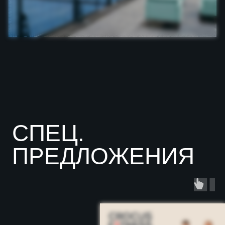
КОМАНДА
Главная ценность компании — люди.
Мы — одна команда, где важен каждый
сотрудник и каждый
член клуба - от больших
профессионалов спорта, любителей
здорового образа жизни и до самых
маленьких спортсменов.
Мы придерживаемся принципов
доверия и единства, приветствуем
свободу самовыражения и активно
поддерживаем семейные ценности.
НОВАТОРСТВО
Инновации - особое
преимущество компании.
Мы стремимся во всем быть
первооткрывателями,
соответствуя девизу Crocus
Fitness:
ТОЛЬКО ПЕРВЫЕ!
Мы развиваем