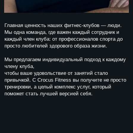
РОССИИ?
жизни у моря, то в России этот динамичный вид
спорта уверенно входит в городскую спортивную
культуру. В сети
Crocus Fitness
сегодня играть в
падел можно в двух клубах — в Москве и Санкт-
Петербурге.
Современные корты, тренировки с
профессиональными тренерами и возможность
посещать корт без клубного членства делают этот
спорт доступным как для новичков, так и для
опытных игроков.
Подробнее