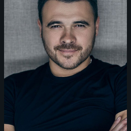
Мы одна команда, где важен каждый сотрудник и
каждый член клуба: от профессионалов спорта до
просто любителей здорового образа жизни.
Мы предлагаем индивидуальный подход к каждому
члену клуба,
чтобы ваше удовольствие от занятий стало
привычкой. С Crocus Fitness вы получите не просто
тренировки, а целый комплекс услуг, который
поможет стать лучшей версией себя.
ПАДЕЛ В
CROCUS
FITNESS:
ГДЕ ИГРАТЬ В
НАШИХ
КЛУБАХ В
Если в Баку падел становится частью курортной