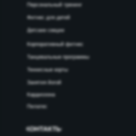
Персональный тренинг
Фитнес для детей
Детские секции
Корпоративный фитнес
Танцевальные программы
Теннисные корты
Занятия йогой
Кардиозона
Пилатес
КОНТАКТЫ