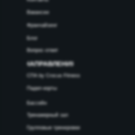
Вакансии
Франчайзинг
Блог
Вопрос-ответ
НАПРАВЛЕНИЯ
СПА by Crocus Fitness
Падел-корты
Бассейн
Тренажерный зал
Групповые тренировки