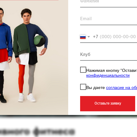
рисоединиться к корпоративной программе на
дает возможность сотрудникам и их близким посещать
us Fitness.
+7
Москве, Сочи, Санкт-Петербурге, Баку и Таджикистане.
Нажимая кнопку “Оставит
конфиденциальности
Вы даете
согласие на о
го фитнеса
Оставьте заявку