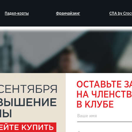
-корты
Франчайзинг
СПА by Crocus Fitness
ИВНАЯ
ОСТАВЬТЕ З
НА ЧЛЕНСТ
МА
В КЛУБЕ
 в Crocus Fitness!