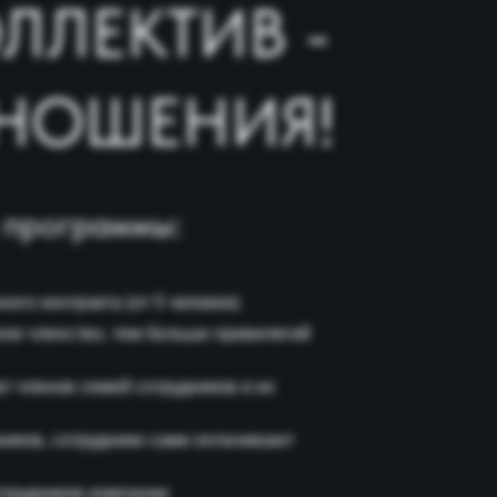
граммы:
тракта (от 5 человек)
нство, тем больше привилегий
в семей сотрудников и их
сотрудники сами оплачивают
ков компании
ерами