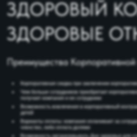
Преимущества Корпоративной про
Корпоративная скидка при заключении корпоративного кон
Чем больше сотрудников приобретает корпоративное чле
получает компания и ее сотрудники
Возможность вовлечения в корпоративный контракт члено
детей
Варианты оплаты: компания оплачивает за сотрудников, 
членство, либо оплата долями
Возможность организовывать Дни здоровья для сотрудни
Организация соревнований между сотрудниками и партн
Участие во внутриклубных мероприятиях
Участие в фитнес-турах