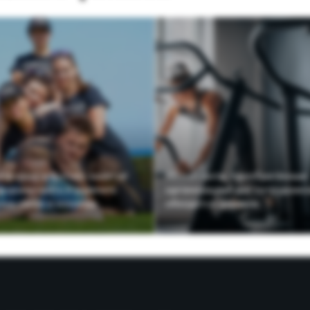
те фитнес-занятий
Абонементы, приобретённые
вать и укрепить
организацией для сотрудников,
и в команде.
обходятся дешевле.
ЕКТИВ -
ОШЕНИЯ!