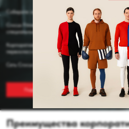
Crocus Fitness приглашает сотрудников Вашей компании п
специальных условиях.
Корпоративное членство в фитнес- клубе CROCUS FITNESS 
первоклассные спортивно - оздоровительные клубы сети Croc
Сеть Crocus Fitness это 19 инновационных фитнес клубов в 
Подробнее
Преимущества корпоративно