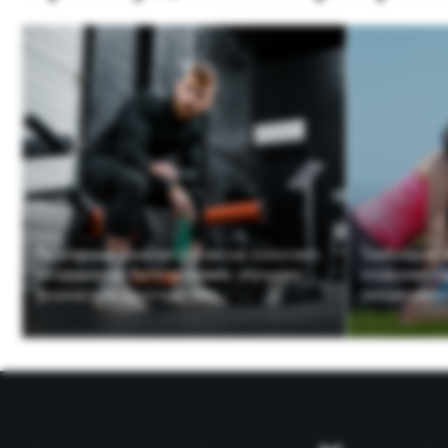
Регулярные занятия фитнесом помогают
Тимбилдинг в форма
сотрудникам быть активнее, улучшают
позволяет сформиро
физическое самочувствие.
эмоциональные связ
ЗДОРОВЫЙ КОЛЛ
ЗДОРОВЫЕ ОТН