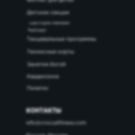
Фитнес для детей
Детские секции
Корпоративный
фитнес
Танцевальные программы
Теннисные корты
Занятия йогой
Кардиозона
Пилатес
КОНТАКТЫ
info@crocusfitness.com