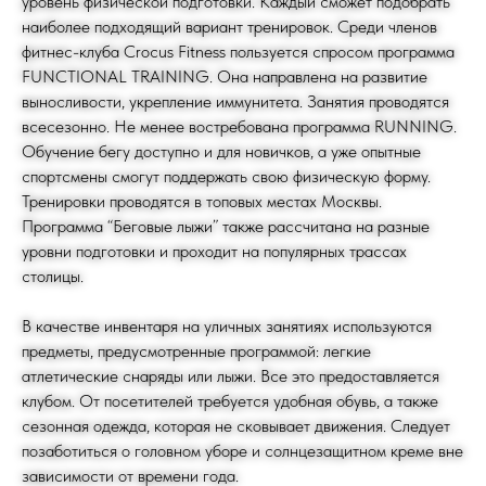
уровень физической подготовки. Каждый сможет подобрать
наиболее подходящий вариант тренировок. Среди членов
фитнес-клуба Crocus Fitness пользуется спросом программа
FUNCTIONAL TRAINING. Она направлена на развитие
выносливости, укрепление иммунитета. Занятия проводятся
всесезонно. Не менее востребована программа RUNNING.
Обучение бегу доступно и для новичков, а уже опытные
спортсмены смогут поддержать свою физическую форму.
Тренировки проводятся в топовых местах Москвы.
Программа “Беговые лыжи” также рассчитана на разные
уровни подготовки и проходит на популярных трассах
Мы на связи
столицы.
24/7
КОНТАКТЫ
В качестве инвентаря на уличных занятиях используются
предметы, предусмотренные программой: легкие
info@crocusfitness.com
Россия, Москва
атлетические снаряды или лыжи. Все это предоставляется
клубом. От посетителей требуется удобная обувь, а также
сезонная одежда, которая не сковывает движения. Следует
позаботиться о головном уборе и солнцезащитном креме вне
зависимости от времени года.