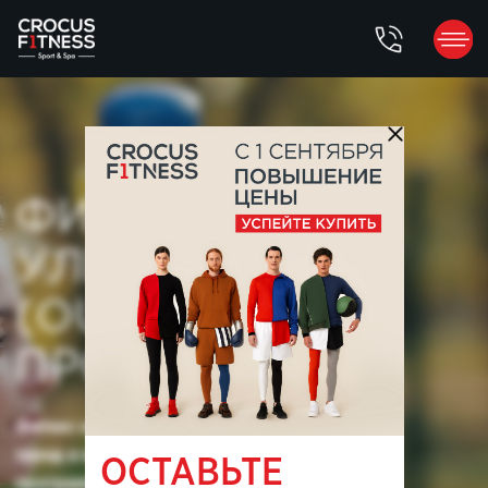
ФИТНЕС НА
УЛИЦЕ
(OUTDOOR
ПРОГРАММЫ)
Фитнес на улице — это современный
тренд в индустрии спорта. Outdoor-
программы
полезны для здоровья и обладают
рядом других преимуществ. Сеть клубов
Crocus Fitness приглашает всех
желающих на тренировки в любом из
направлений: функциональный тренинг,
ОСТАВЬТЕ
беговые лыжи, воркаут и бег.