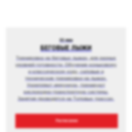
55 мин
БЕГОВЫЕ ЛЫЖИ
Тренировка на беговых лыжах, для разных
уровней готовности. Обучение коньковому
и классическом ходу, силовые и
технические тренировки на лыжах.
Укрепляют иммунную, тренируют
кислородно-транспортную системы.
Занятия проводятся на Топовых трассах.
Расписание