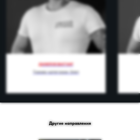
Нажимая кнопку “Оставить заявку”
вы соглашаетесь с
политикой
конфиденциальности
Вы даете
согласие на обработку
персональных данных
ДАНИЛОВ ВАХТАНГ
Оставьте заявку
Тренер категории Элит
Другие направления