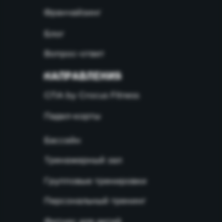
Франчайзинг
Блог
Вопрос-ответ
НАПРАВЛЕНИЯ
СПА by Crocus Fitness
Падел-корты
Бассейн
Тренажерный зал
Групповые тренировки
Персональный тренинг