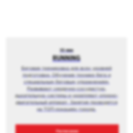
55 мин
RUNNING
Беговая тренировка для всех уровней
подготовки. Обучение технике бега и
специальным беговым упражнениям.
Развивают сердечно-сосудистую,
дыхательную системы и укрепляют опорно-
двигательный аппарат. Занятия проводятся
на ТОП-локациях города.
Расписание