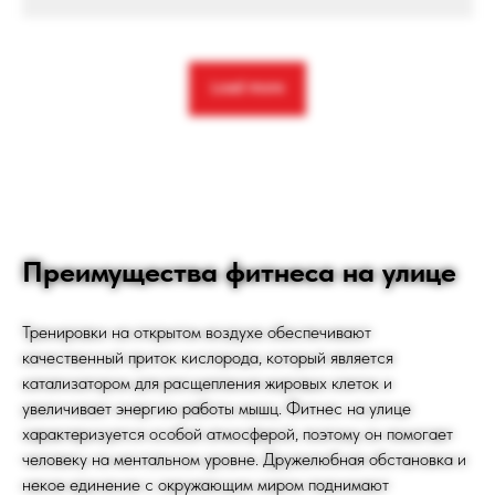
Load more
Преимущества фитнеса на улице
Тренировки на открытом воздухе обеспечивают
качественный приток кислорода, который является
ТРЕНЕРСКИЙ
катализатором для расщепления жировых клеток и
увеличивает энергию работы мышц. Фитнес на улице
СОСТАВ
характеризуется особой атмосферой, поэтому он помогает
человеку на ментальном уровне. Дружелюбная обстановка и
некое единение с окружающим миром поднимают