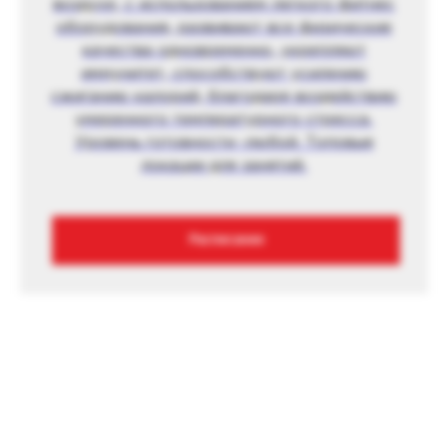
воздухе, с использованием легкого фитнес
оборудования, развивают все физические
качества одновременно, укрепляют
иммунитет, способствуют усилению
сжиганию калорий, благодаря воздействию
умеренного температурного стресса.
Уровень готовности -любой. Топовые
локации для занятий.
Расписание