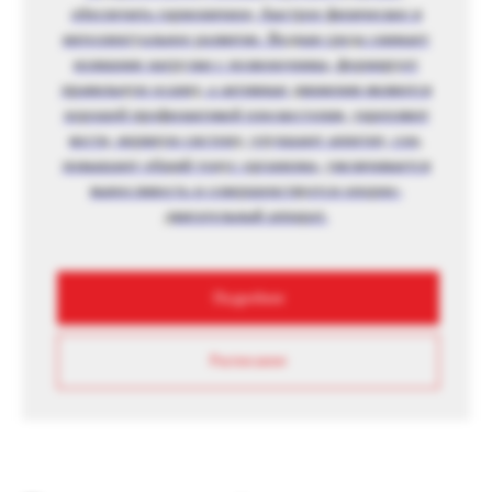
обеспечить гармоничное, быстрое физическое и
интеллектуальное развитие. Водная среда снимает
излишние нагрузки с позвоночника, формирует
правильную осанку, а активные движения являются
хорошей профилактикой плоскостопия, укрепляют
кости, нервную систему, улучшают аппетит, сон,
повышают общий тонус организма, увеличивается
выносливость и совершенствуется опорно-
двигательный аппарат.
Подробнее
Расписание