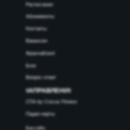
Расписание
Абонементы
Контакты
Вакансии
Франчайзинг
Блог
Вопрос-ответ
НАПРАВЛЕНИЯ
СПА by Crocus Fitness
Падел-корты
Бассейн