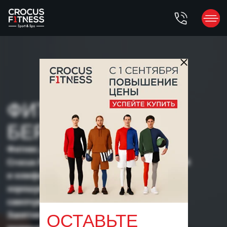
ФИТНЕС ДЛЯ
БЕРЕМЕННЫХ
Фитнес для беременных в клубах сети
Crocus Fitness в Москве — это безопасный
и комфортный способ поддержать
хорошую физическую форму, улучшить
самочувствие и подготовиться к родам.
Занятия для будущих мам проводятся с
разрешения врача и при тщательном
контроле опытного тренера.
Стать членом клуба
ОСТАВЬТЕ