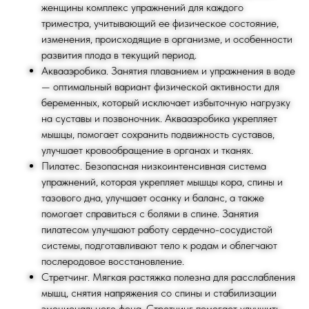
женщины комплекс упражнений для каждого
триместра, учитывающий ее физическое состояние,
изменения, происходящие в организме, и особенности
развития плода в текущий период.
Аквааэробика. Занятия плаванием и упражнения в воде
— оптимальный вариант физической активности для
беременных, который исключает избыточную нагрузку
на суставы и позвоночник. Аквааэробика укрепляет
мышцы, помогает сохранить подвижность суставов,
улучшает кровообращение в органах и тканях.
Пилатес. Безопасная низкоинтенсивная система
упражнений, которая укрепляет мышцы кора, спины и
тазового дна, улучшает осанку и баланс, а также
помогает справиться с болями в спине. Занятия
пилатесом улучшают работу сердечно-сосудистой
системы, подготавливают тело к родам и облегчают
послеродовое восстановление.
ТРЕНЕРСКИЙ
Стретчинг. Мягкая растяжка полезна для расслабления
СОСТАВ
мышц, снятия напряжения со спины и стабилизации
эмоционального фона. Стретчинг помогает улучшить