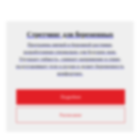
Стретчинг для беременных
Программа мягкой и бережной растяжки,
разработанная специально для будущих мам.
Улучшает гибкость, снимает напряжение в спине,
подготавливает тело к родам и делает беременность
комфортнее.
Подробнее
Расписание