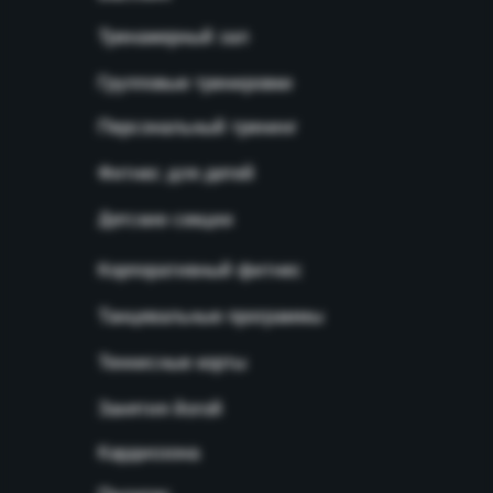
Тренажерный зал
Групповые тренировки
Персональный тренинг
Фитнес для детей
Детские секции
Корпоративный фитнес
Танцевальные программы
Теннисные корты
Занятия йогой
Кардиозона