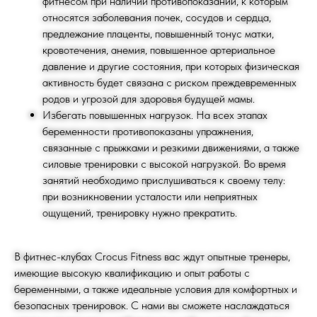
фитнесом при наличии противопоказаний, к которым
НЫЕ НАСТАВНИК
относятся заболевания почек, сосудов и сердца,
предлежание плаценты, повышенный тонус матки,
кровотечения, анемия, повышенное артериальное
давление и другие состояния, при которых физическая
активность будет связана с риском преждевременных
родов и угрозой для здоровья будущей мамы.
ОСТАВЬТЕ ЗАЯВКУ
Избегать повышенных нагрузок. На всех этапах
НА ЧЛЕНСТВО
беременности противопоказаны упражнения,
связанные с прыжками и резкими движениями, а также
В КЛУБЕ
силовые тренировки с высокой нагрузкой. Во время
занятий необходимо прислушиваться к своему телу:
при возникновении усталости или неприятных
ощущений, тренировку нужно прекратить.
В фитнес-клубах Crocus Fitness вас ждут опытные тренеры,
имеющие высокую квалификацию и опыт работы с
беременными, а также идеальные условия для комфортных и
+7
безопасных тренировок. С нами вы сможете наслаждаться