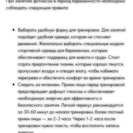
При занятиях фитнесом в период беременности необходимо
соблюдать следующие правила:
Выбирать удобную форму для тренировок. Для занятий
подойдет удобная одежда, которая не стесняет
движений. Желательно выбирать специальные модели
спортивной одежды для беременных, которые
обеспечивают поддержку для живота и груди. Стоит
отдать предпочтение тканям, которые хорошо тянутся,
пропускают воздух и отводят влагу, чтобы избежать
перегрева и обеспечить комфорт во время тренировок.
Следить за питанием. Прием пищи перед тренировкой
Мы на связи
24/7
предотвращает дефицит глюкозы и обеспечивает
КОНТАКТЫ
необходимую энергию для эффективного и
безопасного занятия. Легкий перекус рекомендуется
info@crocusfitness.com
за 30-60 минут до начала тренировки, более плотный
Россия, Москва
прием пищи — за 2-3 часа. Через 1-2 часа после
тренировки нужно поесть, чтобы восполнить запасы
энергии.