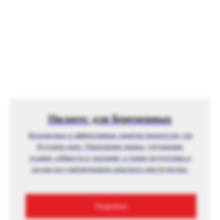
Пилатес для беременных
Безопасные и эффективные занятия пилатесом для
будущих мам. Укрепление мышц, улучшение
осанки, гибкости и дыхания, а также подготовка к
родам под наблюдением опытного инструктора.
Подробнее