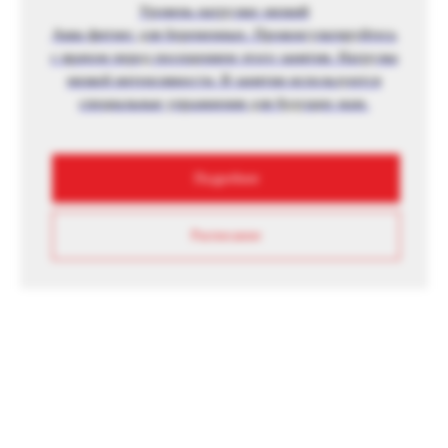
Уровень нагрузки: низкий
Аква фитнес для беременных. Проконсультируйтесь
с врачом перед посещением этого занятия. Нагрузка
низкой интенсивности. В занятии используются
специальные упражнения для будущих мам.
Подробнее
Расписание