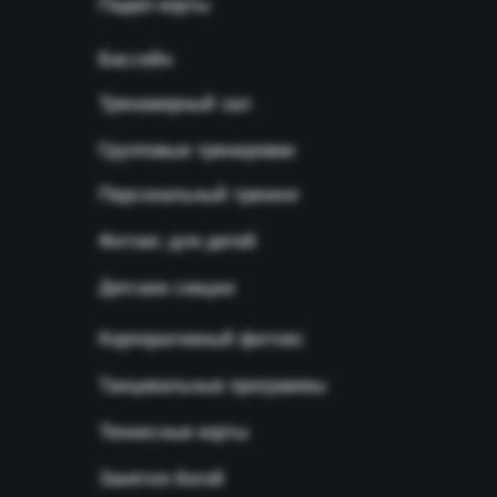
Падел-корты
Бассейн
Тренажерный зал
Групповые тренировки
Персональный тренинг
Фитнес для детей
Детские секции
Корпоративный фитнес
Танцевальные программы
Теннисные корты
Занятия йогой