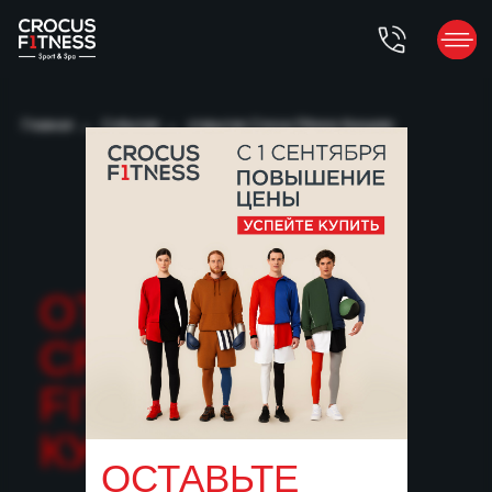
Главная
→
События
→
открытие Crocus Fitness Кунцево
ОТКРЫТИЕ
CROCUS
FITNESS
КУНЦЕВО
ОСТАВЬТЕ