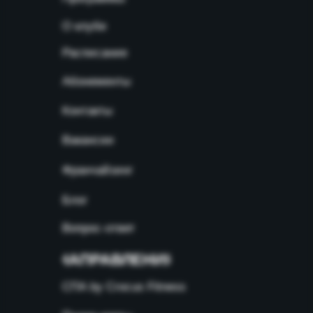
О клубе
Расписание
Абонементы
Контакты
Вакансии
Франчайзинг
Блог
Вопрос-ответ
НАПРАВЛЕНИЯ
СПА by Crocus Fitness