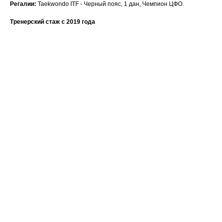
Регалии:
Taekwondo ITF - Черный пояс, 1 дан, Чемпион ЦФО.
Тренерский стаж c 2019 года
Ваше имя
Email
Номер телефона +7(999)
Название компании
Сообщение или вопрос